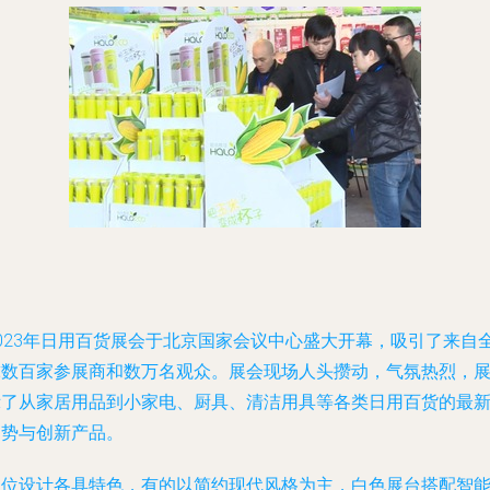
2023年日用百货展会于北京国家会议中心盛大开幕，吸引了来自
球数百家参展商和数万名观众。展会现场人头攒动，气氛热烈，
示了从家居用品到小家电、厨具、清洁用具等各类日用百货的最
趋势与创新产品。
展位设计各具特色，有的以简约现代风格为主，白色展台搭配智