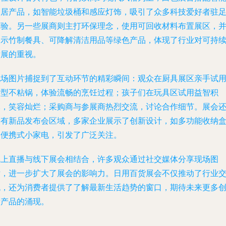
家居产品，如智能垃圾桶和感应灯饰，吸引了众多科技爱好者驻
体验。另一些展商则主打环保理念，使用可回收材料布置展区，
展示竹制餐具、可降解清洁用品等绿色产品，体现了行业对可持
发展的重视。
现场图片捕捉到了互动环节的精彩瞬间：观众在厨具展区亲手试
新型不粘锅，体验流畅的烹饪过程；孩子们在玩具区试用益智积
木，笑容灿烂；采购商与参展商热烈交流，讨论合作细节。展会
设有新品发布会区域，多家企业展示了创新设计，如多功能收纳
和便携式小家电，引发了广泛关注。
线上直播与线下展会相结合，许多观众通过社交媒体分享现场图
片，进一步扩大了展会的影响力。日用百货展会不仅推动了行业
流，还为消费者提供了了解最新生活趋势的窗口，期待未来更多
新产品的涌现。