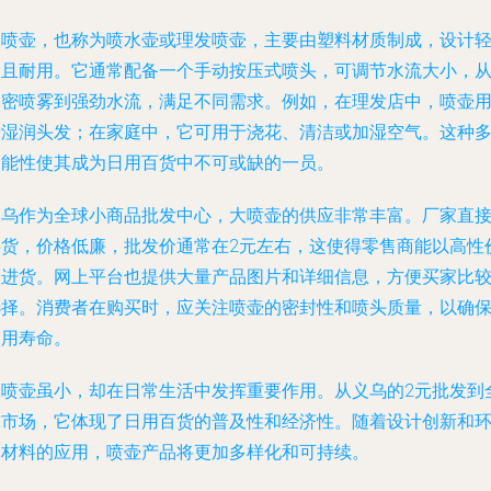
大喷壶，也称为喷水壶或理发喷壶，主要由塑料材质制成，设计
便且耐用。它通常配备一个手动按压式喷头，可调节水流大小，
细密喷雾到强劲水流，满足不同需求。例如，在理发店中，喷壶
于湿润头发；在家庭中，它可用于浇花、清洁或加湿空气。这种
功能性使其成为日用百货中不可或缺的一员。
义乌作为全球小商品批发中心，大喷壶的供应非常丰富。厂家直
供货，价格低廉，批发价通常在2元左右，这使得零售商能以高性
比进货。网上平台也提供大量产品图片和详细信息，方便买家比
选择。消费者在购买时，应关注喷壶的密封性和喷头质量，以确
使用寿命。
大喷壶虽小，却在日常生活中发挥重要作用。从义乌的2元批发到
球市场，它体现了日用百货的普及性和经济性。随着设计创新和
保材料的应用，喷壶产品将更加多样化和可持续。